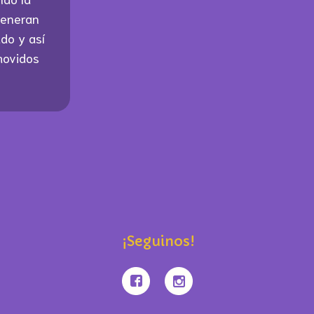
generan
do y así
movidos
¡Seguinos!