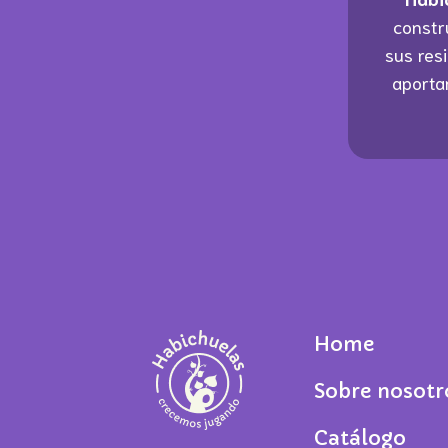
constr
sus res
aporta
Home
Sobre nosotr
Catálogo