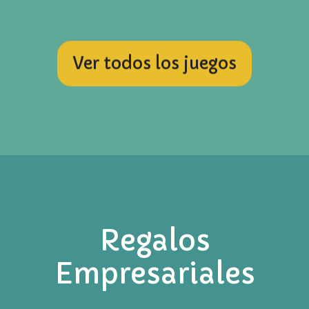
1
2
3
…
11
Siguiente »
Ver todos los juegos
Regalos
Empresariales